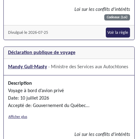
Loi sur les conflits d'intérêts
Cadeaux (Loi)
Divulgué le 2026-07-25
Voir la règle
Déclaration publique de voyage
Mandy Gull-Masty
· Ministre des Services aux Autochtones
Description
Voyage à bord d’avion privé
Date: 10 juillet 2026
Accepté de: Gouvernement du Québec
Circonstances?: Trajet entre Sept-Îles et Montréal, suite au
Afficher plus
report du vol commercial. Ce vol était nécessaire dans le
cadre de mes fonctions officielles à titre de Ministre des
Loi sur les conflits d'intérêts
Services aux Autochtones.